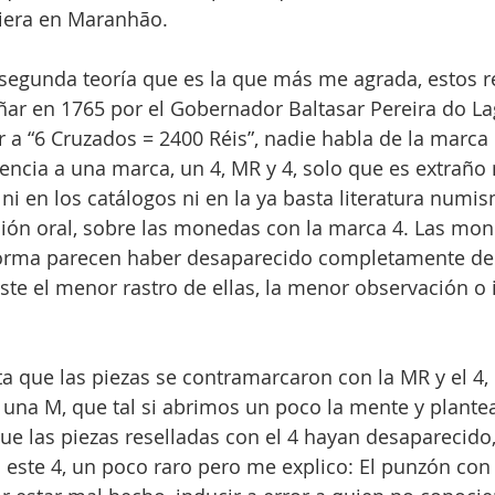
tiera en Maranhão.
egunda teoría que es la que más me agrada, estos r
ar en 1765 por el Gobernador Baltasar Pereira do Lag
r a “6 Cruzados = 2400 Réis”, nadie habla de la marca 
rencia a una marca, un 4, MR y 4, solo que es extraño
ni en los catálogos ni en la ya basta literatura numism
ición oral, sobre las monedas con la marca 4. Las mo
orma parecen haber desaparecido completamente de l
iste el menor rastro de ellas, la menor observación o i
ta que las piezas se contramarcaron con la MR y el 4, 
 una M, que tal si abrimos un poco la mente y plante
que las piezas reselladas con el 4 hayan desaparecido,
 este 4, un poco raro pero me explico: El punzón con 