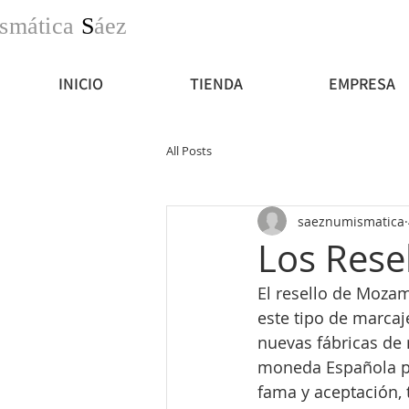
smática
S
áez
INICIO
TIENDA
EMPRESA
All Posts
saeznumismatica
Los Rese
El resello de Moza
este tipo de marcaj
nuevas fábricas de
moneda Española pu
fama y aceptación, t