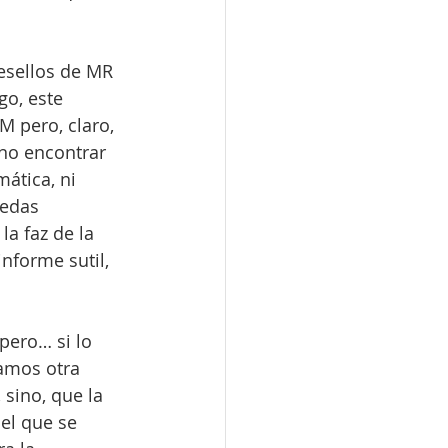
esellos de MR 
o, este 
M pero, claro, 
 no encontrar 
ática, ni 
nedas 
a faz de la 
nforme sutil, 
pero… si lo 
amos otra 
 sino, que la 
el que se 