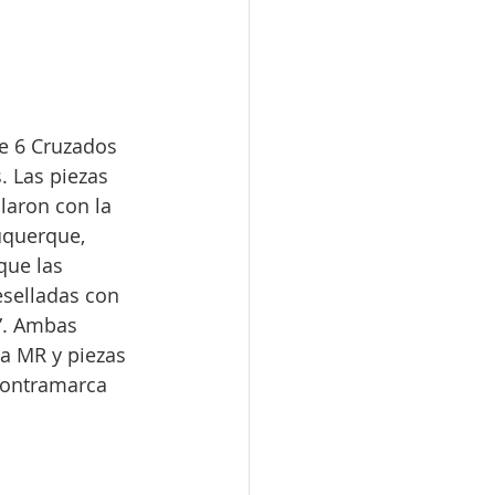
de 6 Cruzados 
. Las piezas 
laron con la 
uquerque, 
que las 
eselladas con 
”. Ambas 
a MR y piezas 
contramarca 