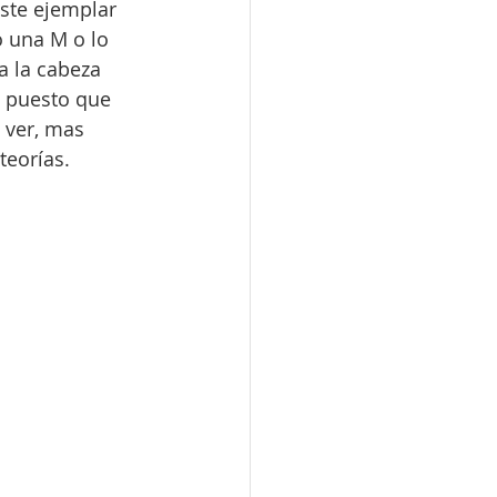
ste ejemplar 
o una M o lo 
a la cabeza 
, puesto que 
 ver, mas 
teorías.