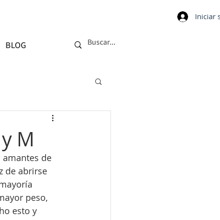
Iniciar
BLOG
 y M
s amantes de 
z de abrirse 
 mayoría 
mayor peso, 
ho esto y 