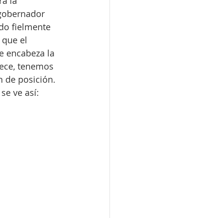
a la 
 gobernador 
do fielmente 
 que el 
ue encabeza la 
rece, tenemos 
 de posición. 
se ve así: