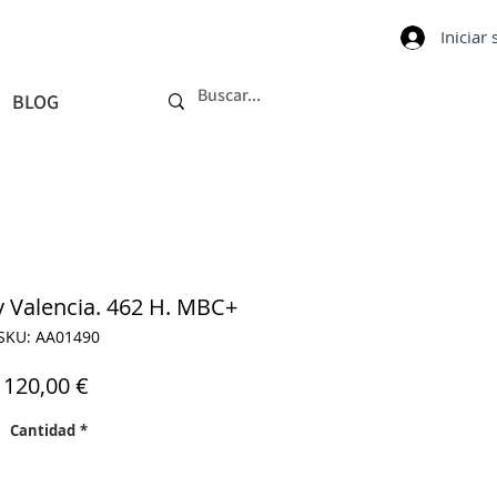
Iniciar
BLOG
 y Valencia. 462 H. MBC+
SKU: AA01490
Precio
120,00 €
Cantidad
*