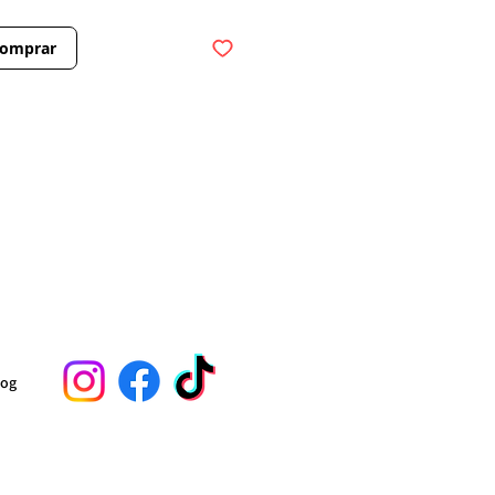
omprar
log