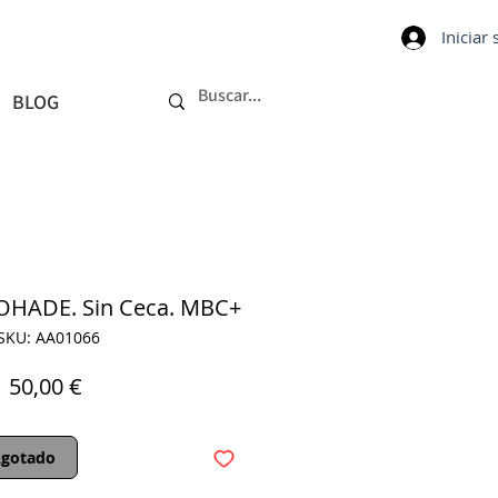
Iniciar
BLOG
HADE. Sin Ceca. MBC+
SKU: AA01066
Precio
50,00 €
gotado