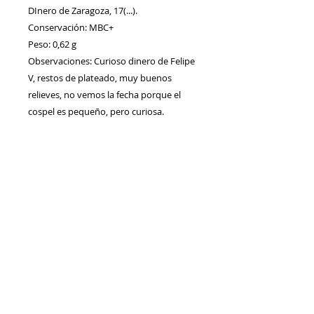
DInero de Zaragoza, 17(...).
Conservación: MBC+
Peso: 0,62 g
Observaciones: Curioso dinero de Felipe
V, restos de plateado, muy buenos
relieves, no vemos la fecha porque el
cospel es pequeño, pero curiosa.
Contacto
Envíos/Devoluciones
Política de Privacidad
Blog
Política de Cookie
s