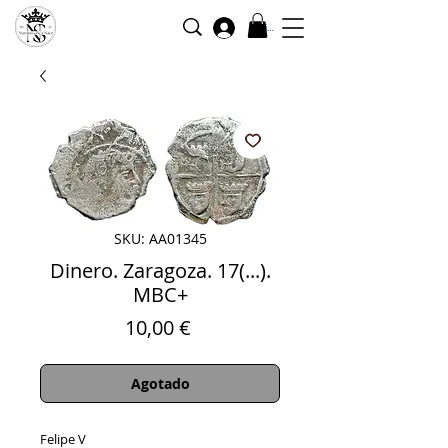
Iniciar sesión
SKU: AA01345
Dinero. Zaragoza. 17(...).
MBC+
Precio
10,00 €
Agotado
Felipe V