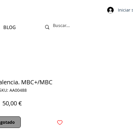
Iniciar
BLOG
Valencia. MBC+/MBC
SKU: AA00488
Precio
50,00 €
gotado