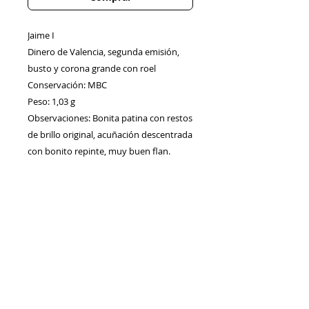
Jaime I
Dinero de Valencia, segunda emisión,
busto y corona grande con roel
Conservación: MBC
Peso: 1,03 g
Observaciones: Bonita patina con restos
de brillo original, acuñación descentrada
con bonito repinte, muy buen flan.
Contacto
Envíos/Devoluciones
Política de Privacidad
Blog
Política de Cookie
s