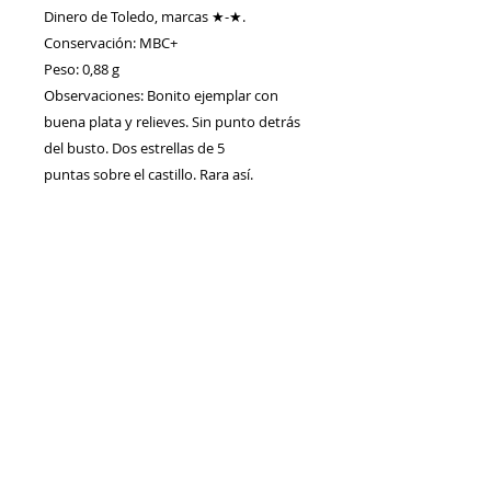
Dinero de Toledo, marcas ★-★.
Conservación: MBC+
Peso: 0,88 g
Observaciones: Bonito ejemplar con
buena plata y relieves. Sin punto detrás
del busto. Dos estrellas de 5
puntas sobre el castillo. Rara así.
Contacto
Envíos/Devoluciones
Política de Privacidad
Blog
Política de Cookie
s