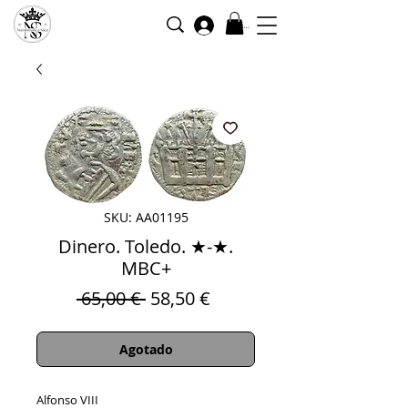
Iniciar sesión
SKU: AA01195
Dinero. Toledo. ★-★.
MBC+
Precio
Precio
 65,00 € 
58,50 €
de
oferta
Agotado
Alfonso VIII