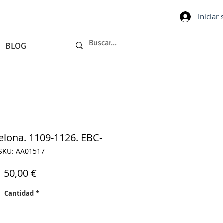
Iniciar
BLOG
elona. 1109-1126. EBC-
SKU: AA01517
Precio
50,00 €
Cantidad
*