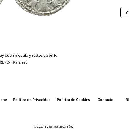
C
y buen modulo y restos de brillo
E / :X:. Rara así.
ione
Política de Privacidad
Política de Cookie
s
Contacto
B
© 2023 By Numismática Sáez