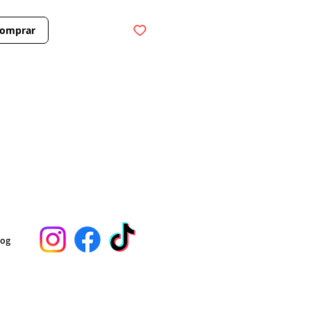
omprar
log