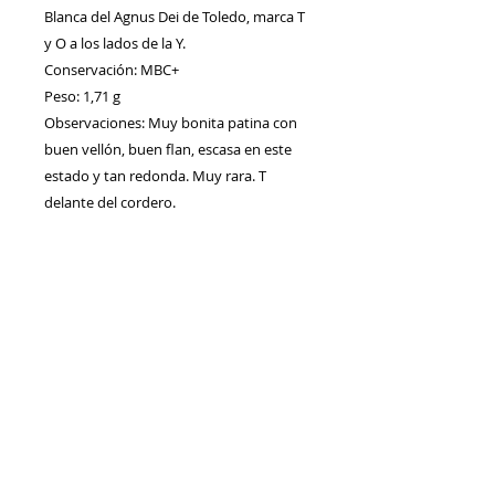
Blanca del Agnus Dei de Toledo, marca T
y O a los lados de la Y.
Conservación: MBC+
Peso: 1,71 g
Observaciones: Muy bonita patina con
buen vellón, buen flan, escasa en este
estado y tan redonda. Muy rara. T
delante del cordero.
Contacto
Envíos/Devoluciones
Política de Privacidad
Blog
Política de Cookie
s