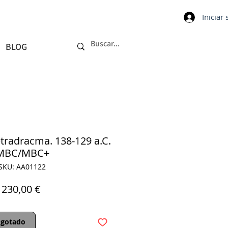
Iniciar
BLOG
etradracma. 138-129 a.C.
MBC/MBC+
SKU: AA01122
Precio
230,00 €
gotado