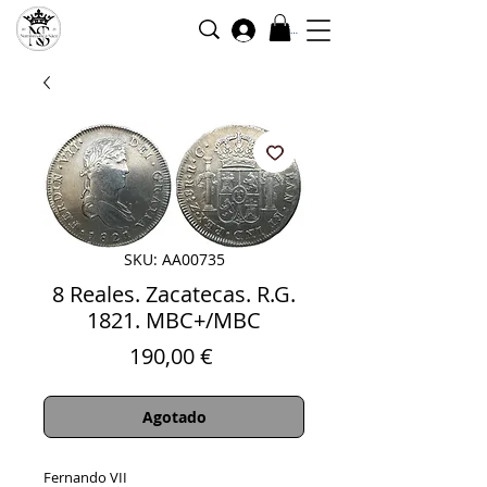
Iniciar sesión
SKU: AA00735
8 Reales. Zacatecas. R.G.
1821. MBC+/MBC
Precio
190,00 €
Agotado
Fernando VII