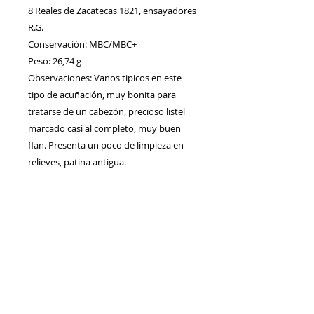
8 Reales de Zacatecas 1821, ensayadores
R.G.
Conservación: MBC/MBC+
Peso: 26,74 g
Observaciones: Vanos tipicos en este
tipo de acuñación, muy bonita para
tratarse de un cabezón, precioso listel
marcado casi al completo, muy buen
flan. Presenta un poco de limpieza en
relieves, patina antigua.
Contacto
Envíos/Devoluciones
Política de Privacidad
Blog
Política de Cookie
s