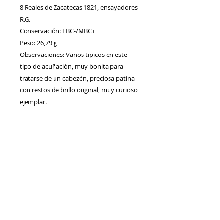
8 Reales de Zacatecas 1821, ensayadores
R.G.
Conservación: EBC-/MBC+
Peso: 26,79 g
Observaciones: Vanos tipicos en este
tipo de acuñación, muy bonita para
tratarse de un cabezón, preciosa patina
con restos de brillo original, muy curioso
ejemplar.
Contacto
Envíos/Devoluciones
Política de Privacidad
Blog
Política de Cookie
s