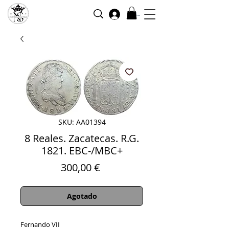
Iniciar sesión
SKU: AA01394
8 Reales. Zacatecas. R.G.
1821. EBC-/MBC+
Precio
300,00 €
Agotado
Fernando VII