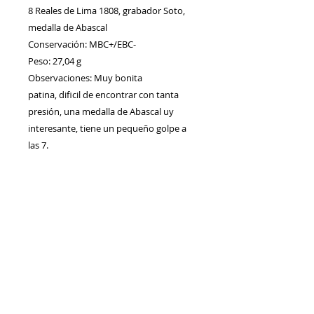
8 Reales de Lima 1808, grabador Soto,
medalla de Abascal
Conservación: MBC+/EBC-
Peso: 27,04 g
Observaciones: Muy bonita
patina, dificil de encontrar con tanta
presión, una medalla de Abascal uy
interesante, tiene un pequeño golpe a
las 7.
Contacto
Envíos/Devoluciones
Política de Privacidad
Blog
Política de Cookie
s