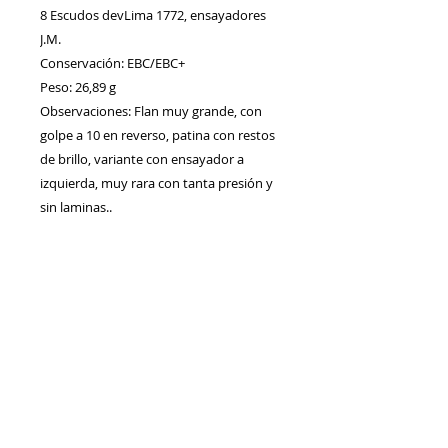
8 Escudos devLima 1772, ensayadores
J.M.
Conservación: EBC/EBC+
Peso: 26,89 g
Observaciones: Flan muy grande, con
golpe a 10 en reverso, patina con restos
de brillo, variante con ensayador a
izquierda, muy rara con tanta presión y
sin laminas..
Contacto
Envíos/Devoluciones
Política de Privacidad
Blog
Política de Cookie
s