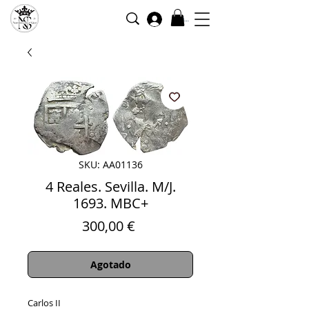
Iniciar sesión
SKU: AA01136
4 Reales. Sevilla. M/J.
1693. MBC+
Precio
300,00 €
Agotado
Carlos II