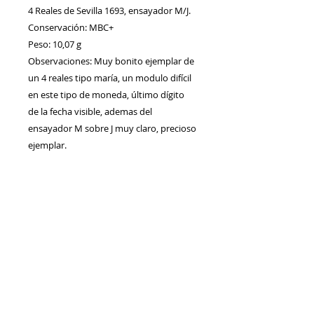
4 Reales de Sevilla 1693, ensayador M/J.
Conservación: MBC+
Peso: 10,07 g
Observaciones: Muy bonito ejemplar de
un 4 reales tipo maría, un modulo difícil
en este tipo de moneda, último dígito
de la fecha visible, ademas del
ensayador M sobre J muy claro, precioso
ejemplar.
Contacto
Envíos/Devoluciones
Política de Privacidad
Blog
Política de Cookie
s