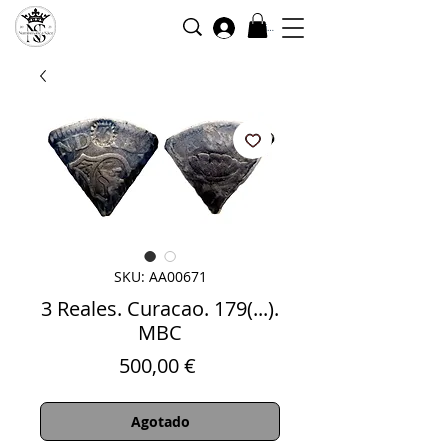
Iniciar sesión
SKU: AA00671
3 Reales. Curacao. 179(...).
MBC
Precio
500,00 €
Agotado