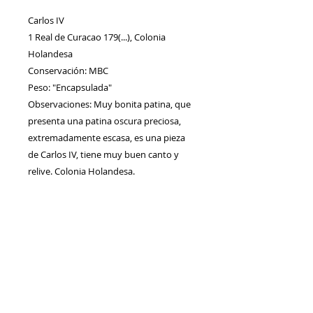
Carlos IV
1 Real de Curacao 179(...), Colonia
Holandesa
Conservación: MBC
Peso: "Encapsulada"
Observaciones: Muy bonita patina, que
presenta una patina oscura preciosa,
extremadamente escasa, es una pieza
de Carlos IV, tiene muy buen canto y
relive. Colonia Holandesa.
Contacto
Envíos/Devoluciones
Política de Privacidad
Blog
Política de Cookie
s