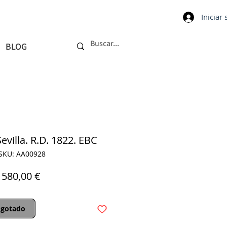
Iniciar
BLOG
evilla. R.D. 1822. EBC
SKU: AA00928
Precio
580,00 €
gotado