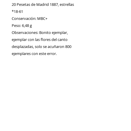
20 Pesetas de Madrid 1887, estrellas
*18-61
Conservación: MBC+
Peso: 6,48 g
Observaciones: Bonito ejemplar,
ejemplar con las flores del canto
desplazadas, solo se acuñaron 800
ejemplares con este error.
Contacto
Envíos/Devoluciones
Política de Privacidad
Blog
Política de Cookie
s