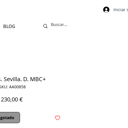
Iniciar
BLOG
. Sevilla. D. MBC+
SKU: AA00858
Precio
230,00 €
gotado