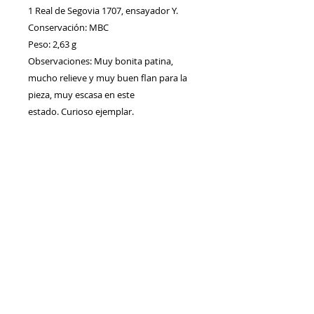
1 Real de Segovia 1707, ensayador Y.
Conservación: MBC
Peso: 2,63 g
Observaciones: Muy bonita patina,
mucho relieve y muy buen flan para la
pieza, muy escasa en este
estado. Curioso ejemplar.
Contacto
Envíos/Devoluciones
Política de Privacidad
Blog
Política de Cookie
s