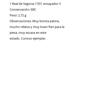
1 Real de Segovia 1707, ensayador Y.
Conservación: EBC
Peso: 2,72 g
Observaciones: Muy bonita patina,
mucho relieve y muy buen flan para la
pieza, muy escasa en este
estado. Curioso ejemplar.
Contacto
Envíos/Devoluciones
Política de Privacidad
Blog
Política de Cookie
s