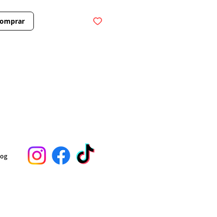
omprar
log