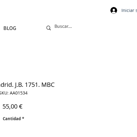
Iniciar
BLOG
drid. J.B. 1751. MBC
SKU: AA01534
Precio
55,00 €
Cantidad
*