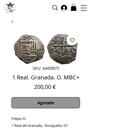
Iniciar sesión
SKU: AA00875
1 Real. Granada. O. MBC+
Precio
200,00 €
Agotado
Felipe III
1 Real de Granada, "ensayador O".