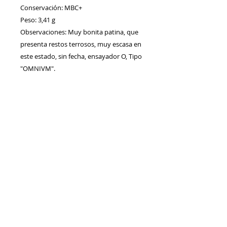
Conservación: MBC+
Peso: 3,41 g
Observaciones: Muy bonita patina, que
presenta restos terrosos, muy escasa en
este estado, sin fecha, ensayador O, Tipo
"OMNIVM".
Contacto
Envíos/Devoluciones
Política de Privacidad
Blog
Política de Cookie
s