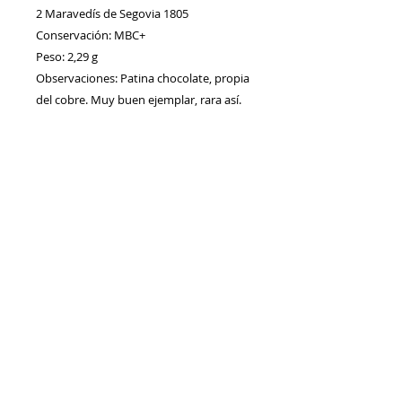
2 Maravedís de Segovia 1805
Conservación: MBC+
Peso: 2,29 g
Observaciones: Patina chocolate, propia
del cobre. Muy buen ejemplar, rara así.
Contacto
Envíos/Devoluciones
Política de Privacidad
Blog
Política de Cookie
s