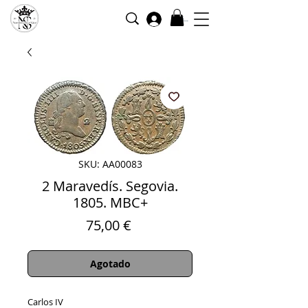
Iniciar sesión
SKU: AA00083
2 Maravedís. Segovia.
1805. MBC+
Precio
75,00 €
Agotado
Carlos IV