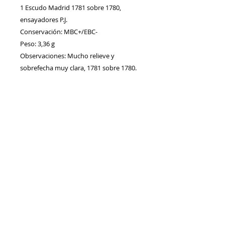
1 Escudo Madrid 1781 sobre 1780,
ensayadores P.J.
Conservación: MBC+/EBC-
Peso: 3,36 g
Observaciones: Mucho relieve y
sobrefecha muy clara, 1781 sobre 1780.
Contacto
Envíos/Devoluciones
Política de Privacidad
Blog
Política de Cookie
s