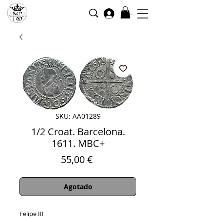
Iniciar sesión
SKU: AA01289
1/2 Croat. Barcelona.
1611. MBC+
Precio
55,00 €
Agotado
Felipe III