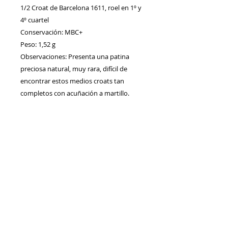
1/2 Croat de Barcelona 1611, roel en 1º y
4º cuartel
Conservación: MBC+
Peso: 1,52 g
Observaciones: Presenta una patina
preciosa natural, muy rara, difícil de
encontrar estos medios croats tan
completos con acuñación a martillo.
Contacto
Envíos/Devoluciones
Política de Privacidad
Blog
Política de Cookie
s