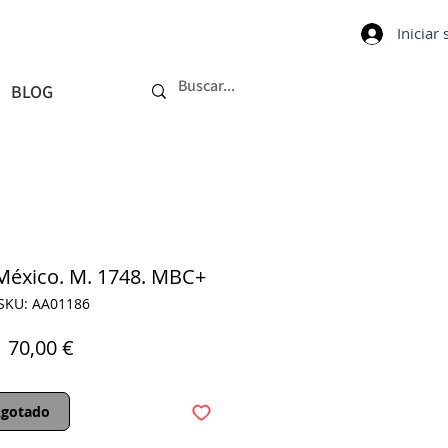
Iniciar
BLOG
México. M. 1748. MBC+
SKU: AA01186
Precio
70,00 €
gotado