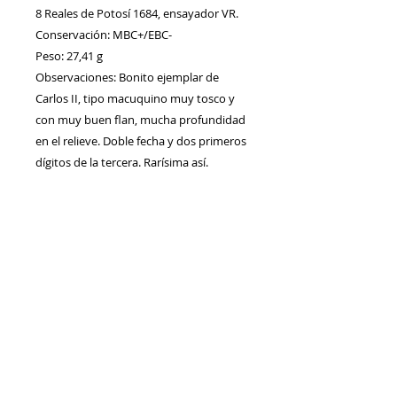
8 Reales de Potosí 1684, ensayador VR.
Conservación: MBC+/EBC-
Peso: 27,41 g
Observaciones: Bonito ejemplar de
Carlos II, tipo macuquino muy tosco y
con muy buen flan, mucha profundidad
en el relieve. Doble fecha y dos primeros
dígitos de la tercera. Rarísima así.
Contacto
Envíos/Devoluciones
Política de Privacidad
Blog
Política de Cookie
s