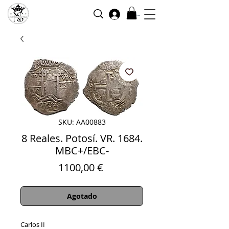
Iniciar sesión
SKU: AA00883
8 Reales. Potosí. VR. 1684.
MBC+/EBC-
Precio
1100,00 €
Agotado
Carlos II