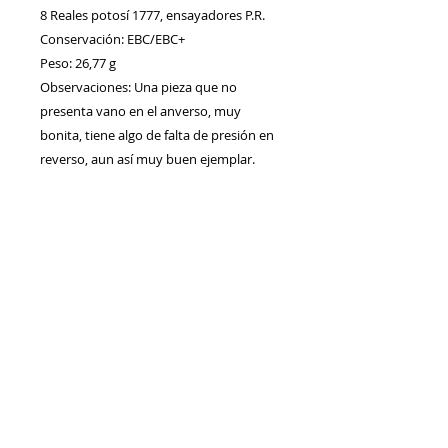
8 Reales potosí 1777, ensayadores P.R.
Conservación: EBC/EBC+
Peso: 26,77 g
Observaciones: Una pieza que no
presenta vano en el anverso, muy
bonita, tiene algo de falta de presión en
reverso, aun así muy buen ejemplar.
Contacto
Envíos/Devoluciones
Política de Privacidad
Blog
Política de Cookie
s