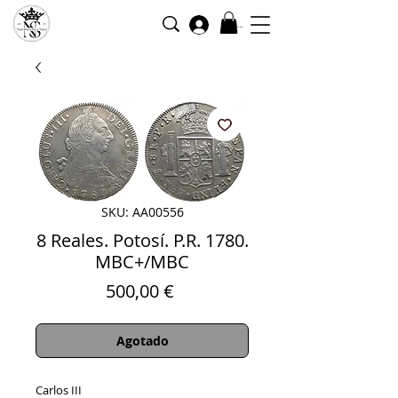
Iniciar sesión
SKU: AA00556
8 Reales. Potosí. P.R. 1780.
MBC+/MBC
Precio
500,00 €
Agotado
Carlos III