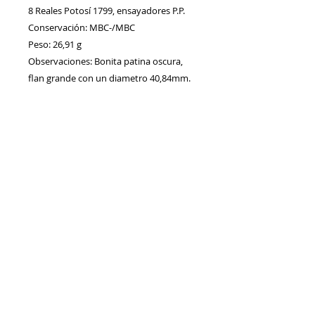
8 Reales Potosí 1799, ensayadores P.P.
Conservación: MBC-/MBC
Peso: 26,91 g
Observaciones: Bonita patina oscura,
flan grande con un diametro 40,84mm.
Contacto
Envíos/Devoluciones
Política de Privacidad
Blog
Política de Cookie
s