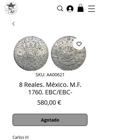
Iniciar sesión
SKU: AA00621
8 Reales. México. M.F.
1760. EBC/EBC-
Precio
580,00 €
Agotado
Carlos III