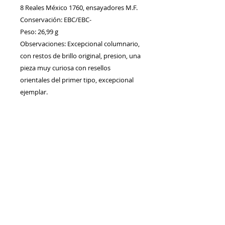
8 Reales México 1760, ensayadores M.F.
Conservación: EBC/EBC-
Peso: 26,99 g
Observaciones: Excepcional columnario,
con restos de brillo original, presion, una
pieza muy curiosa con resellos
orientales del primer tipo, excepcional
ejemplar.
Contacto
Envíos/Devoluciones
Política de Privacidad
Blog
Política de Cookie
s