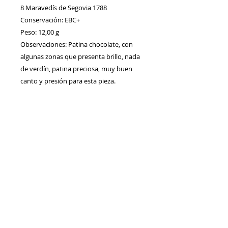
8 Maravedís de Segovia 1788
Conservación: EBC+
Peso: 12,00 g
Observaciones: Patina chocolate, con
algunas zonas que presenta brillo, nada
de verdín, patina preciosa, muy buen
canto y presión para esta pieza.
Contacto
Envíos/Devoluciones
Política de Privacidad
Blog
Política de Cookie
s