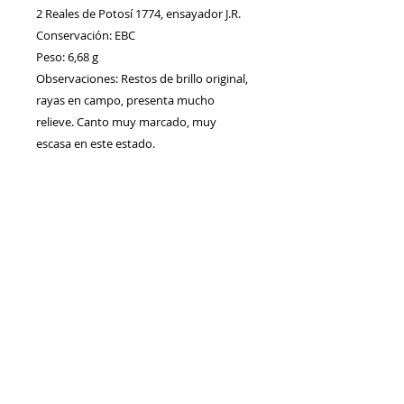
2 Reales de Potosí 1774, ensayador J.R.
Conservación: EBC
Peso: 6,68 g
Observaciones: Restos de brillo original,
rayas en campo, presenta mucho
relieve. Canto muy marcado, muy
escasa en este estado.
Contacto
Envíos/Devoluciones
Política de Privacidad
Blog
Política de Cookie
s