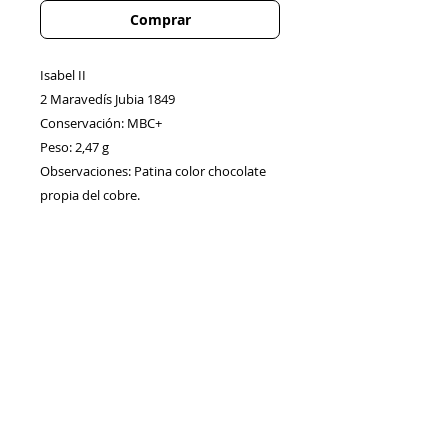
Comprar
Isabel II
2 Maravedís Jubia 1849
Conservación: MBC+
Peso: 2,47 g
Observaciones: Patina color chocolate
propia del cobre.
Contacto
Envíos/Devoluciones
Política de Privacidad
Blog
Política de Cookie
s