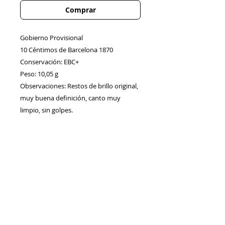
Comprar
Gobierno Provisional
10 Céntimos de Barcelona 1870
Conservación: EBC+
Peso: 10,05 g
Observaciones: Restos de brillo original,
muy buena definición, canto muy
limpio, sin golpes.
Contacto
Envíos/Devoluciones
Política de Privacidad
Blog
Política de Cookie
s